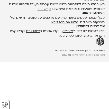
כאן ב־
אאא
תוכלו להתרשם מטיפוגרפיה עברית רעננה ולרכוש פונטים
איכותיים שעיצבו טיפוגרפים עצמאיים.
קראו עוד
הניוזלטר השווה
קבלו מספר פעמים בשנה מייל עם עדכונים על פונטים חדשים ועל
מבצעים מיוחדים.
מלאו את המייל כאן
עוד דרכים להתעדכן
בואו לעשות לנו לייק ב
פייסבוק
, עקבו אחרינו ב
אינסטגרם
וקבלו קצת
השראה ב
וימאו
,
פינטרסט
או
גיפי
.
מפת אתר
תקנון ונגישות האתר
יצירת קשר
2026-2011 © אאא
| האתר סולק:
⚥︎