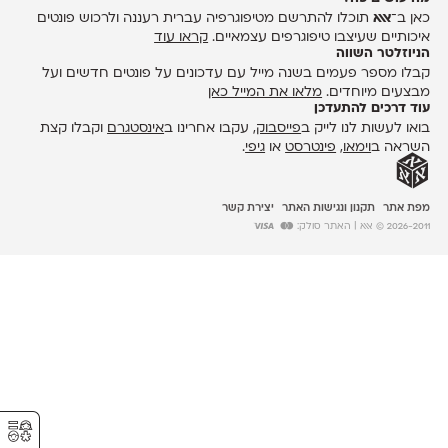
כאן ב־
אאא
תוכלו להתרשם מטיפוגרפיה עברית רעננה ולרכוש פונטים
איכותיים שעיצבו טיפוגרפים עצמאיים.
קראו עוד
הניוזלטר השווה
קבלו מספר פעמים בשנה מייל עם עדכונים על פונטים חדשים ועל
מבצעים מיוחדים.
מלאו את המייל כאן
עוד דרכים להתעדכן
בואו לעשות לנו לייק ב
פייסבוק
, עקבו אחרינו ב
אינסטגרם
וקבלו קצת
השראה ב
וימאו
,
פינטרסט
או
גיפי
.
מפת אתר
תקנון ונגישות האתר
יצירת קשר
2026-2011 © אאא
| האתר סולק:
⚥︎