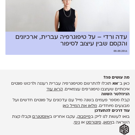
עדה ורדי – על טיפוגרפיה עברית, ארכיונים
והקסם שבין עיצוב לסיפור
08.08.2016
מה עושים פה?
כאן ב־
אאא
תוכלו להתרשם מטיפוגרפיה עברית רעננה ולרכוש פונטים
איכותיים שעיצבו טיפוגרפים עצמאיים.
קראו עוד
הניוזלטר השווה
קבלו מספר פעמים בשנה מייל עם עדכונים על פונטים חדשים ועל
מבצעים מיוחדים.
מלאו את המייל כאן
עוד דרכים להתעדכן
בואו לעשות לנו לייק ב
פייסבוק
, עקבו אחרינו ב
אינסטגרם
וקבלו קצת
השראה ב
וימאו
,
פינטרסט
או
גיפי
.