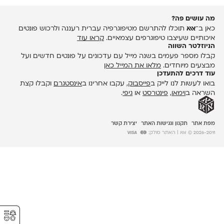
מה עושים פה?
כאן ב־
אאא
תוכלו להתרשם מטיפוגרפיה עברית רעננה ולרכוש פונטים
איכותיים שעיצבו טיפוגרפים עצמאיים.
קראו עוד
הניוזלטר השווה
קבלו מספר פעמים בשנה מייל עם עדכונים על פונטים חדשים ועל
מבצעים מיוחדים.
מלאו את המייל כאן
עוד דרכים להתעדכן
בואו לעשות לנו לייק ב
פייסבוק
, עקבו אחרינו ב
אינסטגרם
וקבלו קצת
השראה ב
וימאו
,
פינטרסט
או
גיפי
.
מפת אתר
תקנון ונגישות האתר
יצירת קשר
2026-2011 © אאא
| האתר סולק:
⚥︎