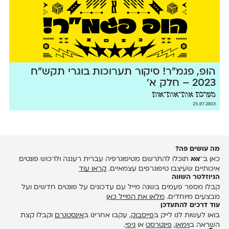
הופ, פגמ״ר! סיקור תערוכות בוגרי תקש״ח
2023 – חלק א׳
מערכת אות־אות־אות
25.07.2023
מה עושים פה?
כאן ב־
אאא
תוכלו להתרשם מטיפוגרפיה עברית רעננה ולרכוש פונטים
איכותיים שעיצבו טיפוגרפים עצמאיים.
קראו עוד
הניוזלטר השווה
קבלו מספר פעמים בשנה מייל עם עדכונים על פונטים חדשים ועל
מבצעים מיוחדים.
מלאו את המייל כאן
עוד דרכים להתעדכן
בואו לעשות לנו לייק ב
פייסבוק
, עקבו אחרינו ב
אינסטגרם
וקבלו קצת
השראה ב
וימאו
,
פינטרסט
או
גיפי
.