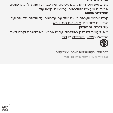
כאן ב־
אאא
תוכלו להתרשם מטיפוגרפיה עברית רעננה ולרכוש פונטים
איכותיים שעיצבו טיפוגרפים עצמאיים.
קראו עוד
הניוזלטר השווה
קבלו מספר פעמים בשנה מייל עם עדכונים על פונטים חדשים ועל
מבצעים מיוחדים.
מלאו את המייל כאן
עוד דרכים להתעדכן
בואו לעשות לנו לייק ב
פייסבוק
, עקבו אחרינו ב
אינסטגרם
וקבלו קצת
השראה ב
וימאו
,
פינטרסט
או
גיפי
.
מפת אתר
תקנון ונגישות האתר
יצירת קשר
2026-2011 © אאא
| האתר סולק:
⚥︎