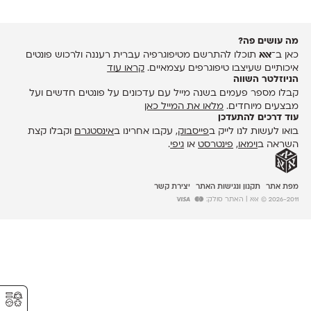
מה עושים פה?
כאן ב־
אאא
תוכלו להתרשם מטיפוגרפיה עברית רעננה ולרכוש פונטים
איכותיים שעיצבו טיפוגרפים עצמאיים.
קראו עוד
הניוזלטר השווה
קבלו מספר פעמים בשנה מייל עם עדכונים על פונטים חדשים ועל
מבצעים מיוחדים.
מלאו את המייל כאן
עוד דרכים להתעדכן
בואו לעשות לנו לייק ב
פייסבוק
, עקבו אחרינו ב
אינסטגרם
וקבלו קצת
השראה ב
וימאו
,
פינטרסט
או
גיפי
.
מפת אתר
תקנון ונגישות האתר
יצירת קשר
2026-2011 © אאא
| האתר סולק:
⚥︎