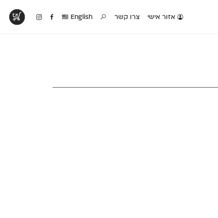
אזור אישי
צרו קשר
English
טים בפעולה
קטלוג להדפסה
טבלת השוואה
לראות עיצובים
לאלו שאוהבים לבחון
טבלה עם כל המאפיינים
פים שנעשו עם
פונטים על־גבי דף A4
של הפונטים שלנו זה
ונטים שלנו
לבן מולבן
לצד זה