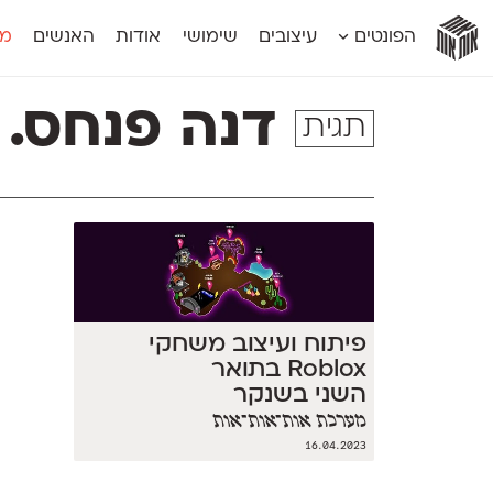
אות
אות
אות
אות
אות
הפונטים
עיצובים
שימושי
אודות
האנשים
מג
אות
אוונטה
אמביוולנטי קומפרסט
מוגרבי דיספל
אטלס
אמביוולנטי רחב
מוגרבי טקס
דנה פנחס.
תגית
אינדקס
אנומליה
מכמורת
אינדקס מונו
אסימון דו־לשוני
מכמורת מעו
אלמוני
אפק
מקומי
אלמוני צר
בר־לב
נוילנד
אמביוולנטי נורמל
גלוריה
סטנגה
אמביוולנטי צר
לוי
סינופסיס
פיתוח ועיצוב משחקי
Roblox בתואר
השני בשנקר
מערכת אות־אות־אות
16.04.2023