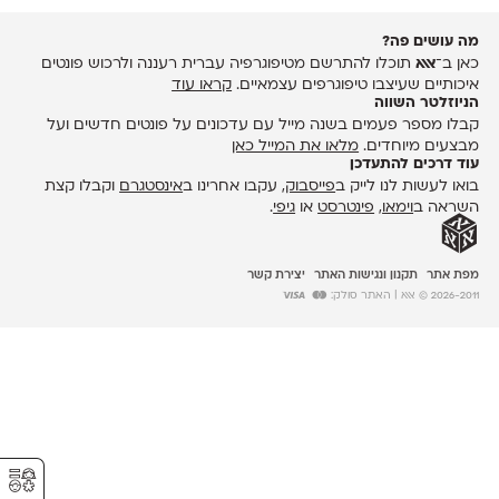
מה עושים פה?
כאן ב־
אאא
תוכלו להתרשם מטיפוגרפיה עברית רעננה ולרכוש פונטים
איכותיים שעיצבו טיפוגרפים עצמאיים.
קראו עוד
הניוזלטר השווה
קבלו מספר פעמים בשנה מייל עם עדכונים על פונטים חדשים ועל
מבצעים מיוחדים.
מלאו את המייל כאן
עוד דרכים להתעדכן
בואו לעשות לנו לייק ב
פייסבוק
, עקבו אחרינו ב
אינסטגרם
וקבלו קצת
השראה ב
וימאו
,
פינטרסט
או
גיפי
.
מפת אתר
תקנון ונגישות האתר
יצירת קשר
2026-2011 © אאא
| האתר סולק:
⚥︎