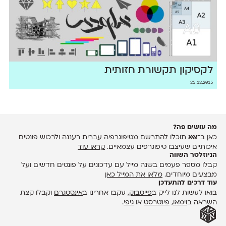
לקסיקון תקשורת חזותית
25.12.2015
מה עושים פה?
כאן ב־
אאא
תוכלו להתרשם מטיפוגרפיה עברית רעננה ולרכוש פונטים
איכותיים שעיצבו טיפוגרפים עצמאיים.
קראו עוד
הניוזלטר השווה
קבלו מספר פעמים בשנה מייל עם עדכונים על פונטים חדשים ועל
מבצעים מיוחדים.
מלאו את המייל כאן
עוד דרכים להתעדכן
בואו לעשות לנו לייק ב
פייסבוק
, עקבו אחרינו ב
אינסטגרם
וקבלו קצת
השראה ב
וימאו
,
פינטרסט
או
גיפי
.