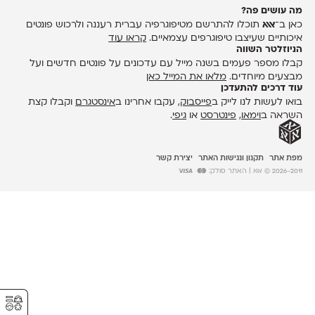
מה עושים פה?
כאן ב־
אאא
תוכלו להתרשם מטיפוגרפיה עברית רעננה ולרכוש פונטים
איכותיים שעיצבו טיפוגרפים עצמאיים.
קראו עוד
הניוזלטר השווה
קבלו מספר פעמים בשנה מייל עם עדכונים על פונטים חדשים ועל
מבצעים מיוחדים.
מלאו את המייל כאן
עוד דרכים להתעדכן
בואו לעשות לנו לייק ב
פייסבוק
, עקבו אחרינו ב
אינסטגרם
וקבלו קצת
השראה ב
וימאו
,
פינטרסט
או
גיפי
.
מפת אתר
תקנון ונגישות האתר
יצירת קשר
2026-2011 © אאא
| האתר סולק:
⚥︎