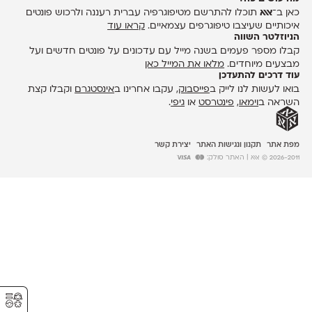
כאן ב־
אאא
תוכלו להתרשם מטיפוגרפיה עברית רעננה ולרכוש פונטים
איכותיים שעיצבו טיפוגרפים עצמאיים.
קראו עוד
הניוזלטר השווה
קבלו מספר פעמים בשנה מייל עם עדכונים על פונטים חדשים ועל
מבצעים מיוחדים.
מלאו את המייל כאן
עוד דרכים להתעדכן
בואו לעשות לנו לייק ב
פייסבוק
, עקבו אחרינו ב
אינסטגרם
וקבלו קצת
השראה ב
וימאו
,
פינטרסט
או
גיפי
.
מפת אתר
תקנון ונגישות האתר
יצירת קשר
2026-2011 © אאא
| האתר סולק:
⚥︎