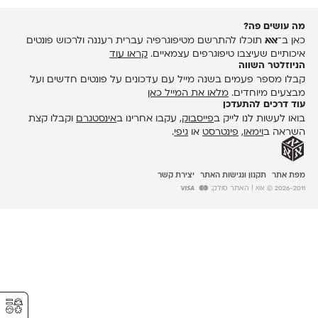
מה עושים פה?
כאן ב־
אאא
תוכלו להתרשם מטיפוגרפיה עברית רעננה ולרכוש פונטים
איכותיים שעיצבו טיפוגרפים עצמאיים.
קראו עוד
הניוזלטר השווה
קבלו מספר פעמים בשנה מייל עם עדכונים על פונטים חדשים ועל
מבצעים מיוחדים.
מלאו את המייל כאן
עוד דרכים להתעדכן
בואו לעשות לנו לייק ב
פייסבוק
, עקבו אחרינו ב
אינסטגרם
וקבלו קצת
השראה ב
וימאו
,
פינטרסט
או
גיפי
.
מפת אתר
תקנון ונגישות האתר
יצירת קשר
2026-2011 © אאא
| האתר סולק:
⚥︎