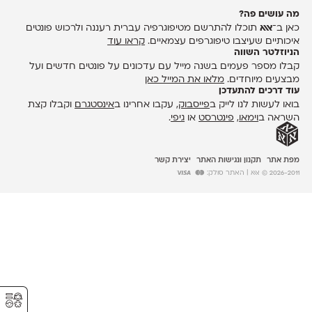
מה עושים פה?
כאן ב־
אאא
תוכלו להתרשם מטיפוגרפיה עברית רעננה ולרכוש פונטים
איכותיים שעיצבו טיפוגרפים עצמאיים.
קראו עוד
הניוזלטר השווה
קבלו מספר פעמים בשנה מייל עם עדכונים על פונטים חדשים ועל
מבצעים מיוחדים.
מלאו את המייל כאן
עוד דרכים להתעדכן
בואו לעשות לנו לייק ב
פייסבוק
, עקבו אחרינו ב
אינסטגרם
וקבלו קצת
השראה ב
וימאו
,
פינטרסט
או
גיפי
.
מפת אתר
תקנון ונגישות האתר
יצירת קשר
2026-2011 © אאא
| האתר סולק:
⚥︎