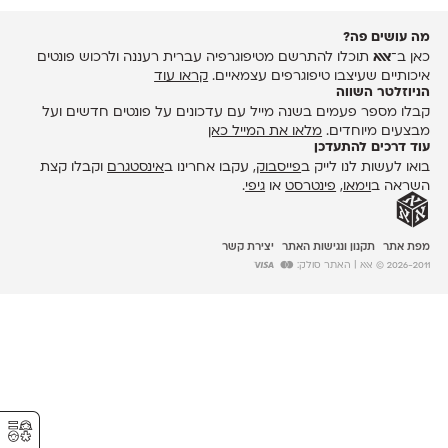
מה עושים פה?
כאן ב־
אאא
תוכלו להתרשם מטיפוגרפיה עברית רעננה ולרכוש פונטים
איכותיים שעיצבו טיפוגרפים עצמאיים.
קראו עוד
הניוזלטר השווה
קבלו מספר פעמים בשנה מייל עם עדכונים על פונטים חדשים ועל
מבצעים מיוחדים.
מלאו את המייל כאן
עוד דרכים להתעדכן
בואו לעשות לנו לייק ב
פייסבוק
, עקבו אחרינו ב
אינסטגרם
וקבלו קצת
השראה ב
וימאו
,
פינטרסט
או
גיפי
.
מפת אתר
תקנון ונגישות האתר
יצירת קשר
2026-2011 © אאא
| האתר סולק:
⚥︎