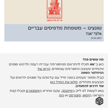
שונצינו – משפחת מדפיסים עבריים
אלעד יאנה
24.01.2017
מה עושים פה?
כאן ב־
אאא
תוכלו להתרשם מטיפוגרפיה עברית רעננה ולרכוש פונטים
איכותיים שעיצבו טיפוגרפים עצמאיים.
קראו עוד
הניוזלטר השווה
קבלו מספר פעמים בשנה מייל עם עדכונים על פונטים חדשים ועל
מבצעים מיוחדים.
מלאו את המייל כאן
עוד דרכים להתעדכן
בואו לעשות לנו לייק ב
פייסבוק
, עקבו אחרינו ב
אינסטגרם
וקבלו קצת
השראה ב
וימאו
,
פינטרסט
או
גיפי
.