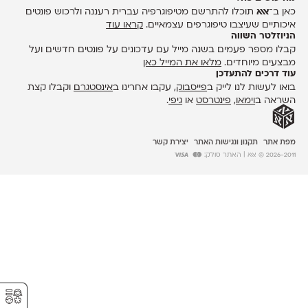
כאן ב־
אאא
תוכלו להתרשם מטיפוגרפיה עברית רעננה ולרכוש פונטים
איכותיים שעיצבו טיפוגרפים עצמאיים.
קראו עוד
הניוזלטר השווה
קבלו מספר פעמים בשנה מייל עם עדכונים על פונטים חדשים ועל
מבצעים מיוחדים.
מלאו את המייל כאן
עוד דרכים להתעדכן
בואו לעשות לנו לייק ב
פייסבוק
, עקבו אחרינו ב
אינסטגרם
וקבלו קצת
השראה ב
וימאו
,
פינטרסט
או
גיפי
.
מפת אתר
תקנון ונגישות האתר
יצירת קשר
2026-2011 © אאא
| האתר סולק:
⚥︎