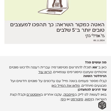
האטה כמקור השראה: כך תהפכו למעצבים
טובים יותר ב־5 שלבים
גל אמילי כהן
08.11.2024
מה עושים פה?
כאן ב־
אאא
תוכלו להתרשם מטיפוגרפיה עברית רעננה ולרכוש פונטים
איכותיים שעיצבו טיפוגרפים עצמאיים.
קראו עוד
הניוזלטר השווה
קבלו מספר פעמים בשנה מייל עם עדכונים על פונטים חדשים ועל
מבצעים מיוחדים.
מלאו את המייל כאן
עוד דרכים להתעדכן
בואו לעשות לנו לייק ב
פייסבוק
, עקבו אחרינו ב
אינסטגרם
וקבלו קצת
השראה ב
וימאו
,
פינטרסט
או
גיפי
.