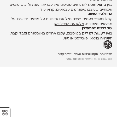
כאן ב־
אאא
תוכלו להתרשם מטיפוגרפיה עברית רעננה ולרכוש פונטים
איכותיים שעיצבו טיפוגרפים עצמאיים.
קראו עוד
הניוזלטר השווה
קבלו מספר פעמים בשנה מייל עם עדכונים על פונטים חדשים ועל
מבצעים מיוחדים.
מלאו את המייל כאן
עוד דרכים להתעדכן
בואו לעשות לנו לייק ב
פייסבוק
, עקבו אחרינו ב
אינסטגרם
וקבלו קצת
השראה ב
וימאו
,
פינטרסט
או
גיפי
.
מפת אתר
תקנון ונגישות האתר
יצירת קשר
2026-2011 © אאא
| האתר סולק:
⚥︎