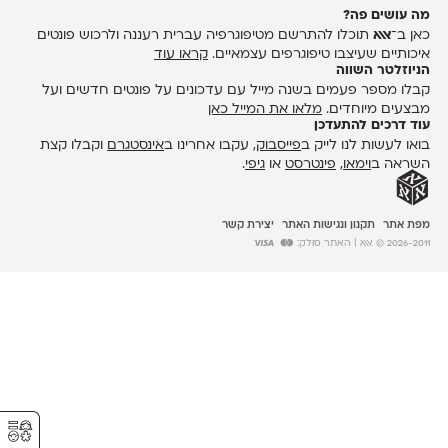
מה עושים פה?
כאן ב־
אאא
תוכלו להתרשם מטיפוגרפיה עברית רעננה ולרכוש פונטים
איכותיים שעיצבו טיפוגרפים עצמאיים.
קראו עוד
הניוזלטר השווה
קבלו מספר פעמים בשנה מייל עם עדכונים על פונטים חדשים ועל
מבצעים מיוחדים.
מלאו את המייל כאן
עוד דרכים להתעדכן
בואו לעשות לנו לייק ב
פייסבוק
, עקבו אחרינו ב
אינסטגרם
וקבלו קצת
השראה ב
וימאו
,
פינטרסט
או
גיפי
.
מפת אתר
תקנון ונגישות האתר
יצירת קשר
2026-2011 © אאא
| האתר סולק:
⚥︎