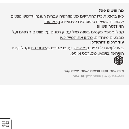
מה עושים פה?
כאן ב־
אאא
תוכלו להתרשם מטיפוגרפיה עברית רעננה ולרכוש פונטים
איכותיים שעיצבו טיפוגרפים עצמאיים.
קראו עוד
הניוזלטר השווה
קבלו מספר פעמים בשנה מייל עם עדכונים על פונטים חדשים ועל
מבצעים מיוחדים.
מלאו את המייל כאן
עוד דרכים להתעדכן
בואו לעשות לנו לייק ב
פייסבוק
, עקבו אחרינו ב
אינסטגרם
וקבלו קצת
השראה ב
וימאו
,
פינטרסט
או
גיפי
.
מפת אתר
תקנון ונגישות האתר
יצירת קשר
2026-2011 © אאא
| האתר סולק:
⚥︎