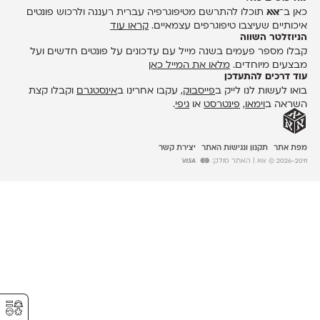
כאן ב־
אאא
תוכלו להתרשם מטיפוגרפיה עברית רעננה ולרכוש פונטים
איכותיים שעיצבו טיפוגרפים עצמאיים.
קראו עוד
הניוזלטר השווה
קבלו מספר פעמים בשנה מייל עם עדכונים על פונטים חדשים ועל
מבצעים מיוחדים.
מלאו את המייל כאן
עוד דרכים להתעדכן
בואו לעשות לנו לייק ב
פייסבוק
, עקבו אחרינו ב
אינסטגרם
וקבלו קצת
השראה ב
וימאו
,
פינטרסט
או
גיפי
.
מפת אתר
תקנון ונגישות האתר
יצירת קשר
2026-2011 © אאא
| האתר סולק:
⚥︎