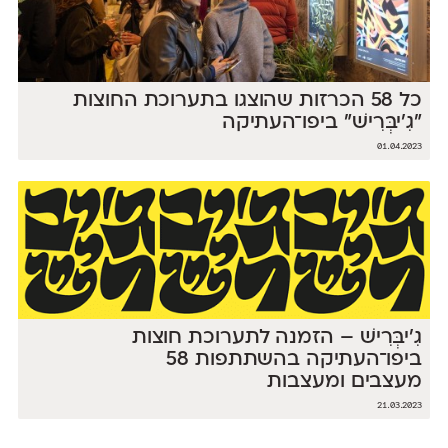
כל 58 הכרזות שהוצגו בתערוכת החוצות
״גִ'יבְּרִישׁ״ ביפו־העתיקה
01.04.2023
גִ'יבְּרִישׁ – הזמנה לתערוכת חוצות
ביפו־העתיקה בהשתתפות 58
מעצבים ומעצבות
21.03.2023