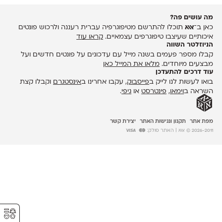
מה עושים פה?
כאן ב־
אאא
תוכלו להתרשם מטיפוגרפיה עברית רעננה ולרכוש פונטים
איכותיים שעיצבו טיפוגרפים עצמאיים.
קראו עוד
הניוזלטר השווה
קבלו מספר פעמים בשנה מייל עם עדכונים על פונטים חדשים ועל
מבצעים מיוחדים.
מלאו את המייל כאן
עוד דרכים להתעדכן
בואו לעשות לנו לייק ב
פייסבוק
, עקבו אחרינו ב
אינסטגרם
וקבלו קצת
השראה ב
וימאו
,
פינטרסט
או
גיפי
.
מפת אתר
תקנון ונגישות האתר
יצירת קשר
2026-2011 © אאא
| האתר סולק:
⚥︎