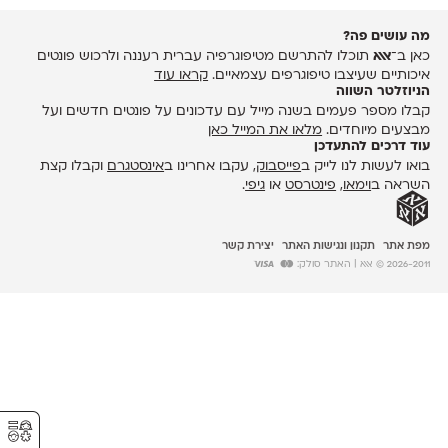
מה עושים פה?
כאן ב־
אאא
תוכלו להתרשם מטיפוגרפיה עברית רעננה ולרכוש פונטים
איכותיים שעיצבו טיפוגרפים עצמאיים.
קראו עוד
הניוזלטר השווה
קבלו מספר פעמים בשנה מייל עם עדכונים על פונטים חדשים ועל
מבצעים מיוחדים.
מלאו את המייל כאן
עוד דרכים להתעדכן
בואו לעשות לנו לייק ב
פייסבוק
, עקבו אחרינו ב
אינסטגרם
וקבלו קצת
השראה ב
וימאו
,
פינטרסט
או
גיפי
.
מפת אתר
תקנון ונגישות האתר
יצירת קשר
2026-2011 © אאא
| האתר סולק:
⚥︎