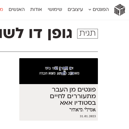
אות
אות
אות
אות
אות
הפונטים
עיצובים
שימושי
אודות
האנשים
מג
אות
אוונטה
אמביוולנטי קומפרסט
מוגרבי דיספל
אטלס
אמביוולנטי רחב
מוגרבי טקס
גופן דו לשונ
תגית
אינדקס
אנומליה
מכמורת
אינדקס מונו
אסימון דו־לשוני
מכמורת מעו
אלמוני
אפק
מקומי
אלמוני צר
בר־לב
נוילנד
אמביוולנטי נורמל
גלוריה
סטנגה
אמביוולנטי צר
לוי
סינופסיס
פונטים מן העבר
מתעוררים לחיים
בסטודיו אאא
אמילי תיאדור
31.01.2023