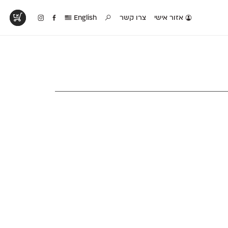
אזור אישי
צרו קשר
English
טים בפעולה
קטלוג להדפסה
טבלת השוואה
לראות עיצובים
לאלו שאוהבים לבחון
טבלה עם כל המאפיינים
פים שנעשו עם
פונטים על־גבי דף A4
של הפונטים שלנו זה
ונטים שלנו
לבן מולבן
לצד זה