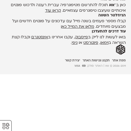
כאן ב־
אאא
תוכלו להתרשם מטיפוגרפיה עברית רעננה ולרכוש פונטים
איכותיים שעיצבו טיפוגרפים עצמאיים.
קראו עוד
הניוזלטר השווה
קבלו מספר פעמים בשנה מייל עם עדכונים על פונטים חדשים ועל
מבצעים מיוחדים.
מלאו את המייל כאן
עוד דרכים להתעדכן
בואו לעשות לנו לייק ב
פייסבוק
, עקבו אחרינו ב
אינסטגרם
וקבלו קצת
השראה ב
וימאו
,
פינטרסט
או
גיפי
.
מפת אתר
תקנון ונגישות האתר
יצירת קשר
2026-2011 © אאא
| האתר סולק:
⚥︎