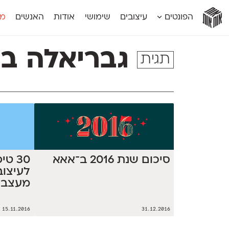
אות
אות
אות
אות
אות
הפונטים
עיצובים
שימושי
אודות
האנשים
מג
אות
אוונטה
אמביוולנטי קומפרסט
מוגרבי דיספל
אטלס
אמביוולנטי רחב
מוגרבי טקס
גבריאלה בר
תגית
אינדקס
אנומליה
מכמורת
אינדקס מונו
אסימון דו־לשוני
מכמורת מעו
אלמוני
אפק
מקומי
אלמוני צר
בר־לב
נוילנד
אמביוולנטי נורמל
גלוריה
סטנגה
אמביוולנטי צר
לוי
סינופסיס
סיכום שנת 2016 ב־אאא
30 ט
מעצבי
15.11.2016
31.12.2016