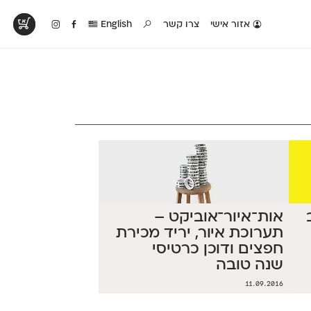
אזור אישי
צרו קשר
English
טים בפעולה
קטלוג להדפסה
טבלת השוואה
לראות עיצובים
לאלו שאוהבים לבחון
טבלה עם כל המאפיינים
פים שנעשו עם
פונטים על־גבי דף A4
של הפונטים שלנו זה
ונטים שלנו
לבן מולבן
לצד זה
אות־איור־אוביקט –
תערוכת איור, יריד מכירת
חפצים ודוכן כרטיסי
שנה טובה
11.09.2016