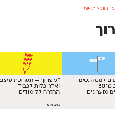
זין אות־אות־אות
חדש
חדש
יי
פלוני
קארמה
חדש
ט
פלוני יד
קדם סנס
וך
פלוני מעוגל
קדם סריף
פונ
גל
פלוני צר
קרוואן
בואו 
מטרי
פעמון
שלוק
הפ
פריימריז
תעמולה
פרנק־רי
פרנק־רי צר
יפים לסטודנטים
"עיפרון" – תערוכת עיצוב
לעיצוב מ־30
ואדריכלות לכבוד
ם מוערכים
החזרה ללימודים
25.10.2016