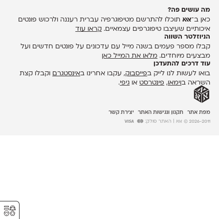
מה עושים פה?
כאן ב־
אאא
תוכלו להתרשם מטיפוגרפיה עברית רעננה ולרכוש פונטים
איכותיים שעיצבו טיפוגרפים עצמאיים.
קראו עוד
הניוזלטר השווה
קבלו מספר פעמים בשנה מייל עם עדכונים על פונטים חדשים ועל
מבצעים מיוחדים.
מלאו את המייל כאן
עוד דרכים להתעדכן
בואו לעשות לנו לייק ב
פייסבוק
, עקבו אחרינו ב
אינסטגרם
וקבלו קצת
השראה ב
וימאו
,
פינטרסט
או
גיפי
.
מפת אתר
תקנון ונגישות האתר
יצירת קשר
2026-2011 © אאא
| האתר סולק:
⚥︎