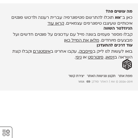
מה עושים פה?
כאן ב־
אאא
תוכלו להתרשם מטיפוגרפיה עברית רעננה ולרכוש פונטים
איכותיים שעיצבו טיפוגרפים עצמאיים.
קראו עוד
הניוזלטר השווה
קבלו מספר פעמים בשנה מייל עם עדכונים על פונטים חדשים ועל
מבצעים מיוחדים.
מלאו את המייל כאן
עוד דרכים להתעדכן
בואו לעשות לנו לייק ב
פייסבוק
, עקבו אחרינו ב
אינסטגרם
וקבלו קצת
השראה ב
וימאו
,
פינטרסט
או
גיפי
.
מפת אתר
תקנון ונגישות האתר
יצירת קשר
2026-2011 © אאא
| האתר סולק:
⚥︎