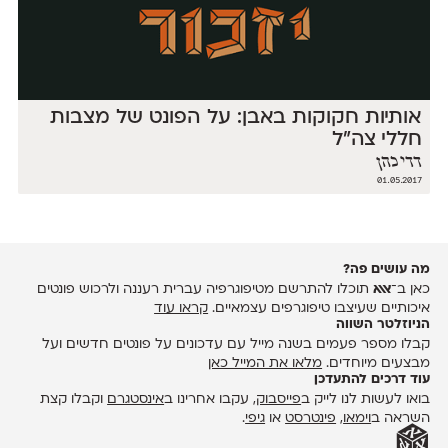
אותיות חקוקות באבן: על הפונט של מצבות
חללי צה"ל
דדי כהן
01.05.2017
מה עושים פה?
כאן ב־
אאא
תוכלו להתרשם מטיפוגרפיה עברית רעננה ולרכוש פונטים
איכותיים שעיצבו טיפוגרפים עצמאיים.
קראו עוד
הניוזלטר השווה
קבלו מספר פעמים בשנה מייל עם עדכונים על פונטים חדשים ועל
מבצעים מיוחדים.
מלאו את המייל כאן
עוד דרכים להתעדכן
בואו לעשות לנו לייק ב
פייסבוק
, עקבו אחרינו ב
אינסטגרם
וקבלו קצת
השראה ב
וימאו
,
פינטרסט
או
גיפי
.