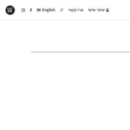
אזור אישי
צרו קשר
English
טים בפעולה
קטלוג להדפסה
טבלת השוואה
לראות עיצובים
לאלו שאוהבים לבחון
טבלה עם כל המאפיינים
פים שנעשו עם
פונטים על־גבי דף A4
של הפונטים שלנו זה
ונטים שלנו
לבן מולבן
לצד זה