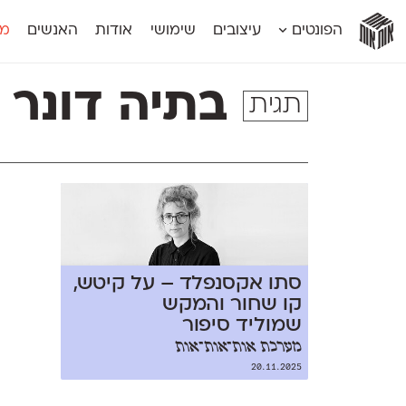
אות
אות
אות
אות
אות
הפונטים
עיצובים
שימושי
אודות
האנשים
מג
אות
אוונטה
אמביוולנטי קומפרסט
מוגרבי דיספל
אטלס
אמביוולנטי רחב
מוגרבי טקס
בתיה דונר
תגית
אינדקס
אנומליה
מכמורת
אינדקס מונו
אסימון דו־לשוני
מכמורת מעו
אלמוני
אפק
מקומי
אלמוני צר
בר־לב
נוילנד
אמביוולנטי נורמל
גלוריה
סטנגה
אמביוולנטי צר
לוי
סינופסיס
סתו אקסנפלד – על קיטש,
קו שחור והמקש
שמוליד סיפור
מערכת אות־אות־אות
20.11.2025