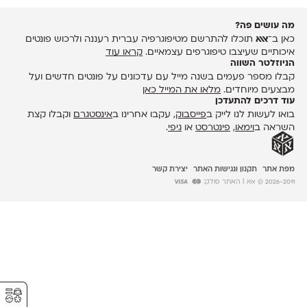
מה עושים פה?
כאן ב־
אאא
תוכלו להתרשם מטיפוגרפיה עברית רעננה ולרכוש פונטים
איכותיים שעיצבו טיפוגרפים עצמאיים.
קראו עוד
הניוזלטר השווה
קבלו מספר פעמים בשנה מייל עם עדכונים על פונטים חדשים ועל
מבצעים מיוחדים.
מלאו את המייל כאן
עוד דרכים להתעדכן
בואו לעשות לנו לייק ב
פייסבוק
, עקבו אחרינו ב
אינסטגרם
וקבלו קצת
השראה ב
וימאו
,
פינטרסט
או
גיפי
.
מפת אתר
תקנון ונגישות האתר
יצירת קשר
2026-2011 © אאא
| האתר סולק:
⚥︎