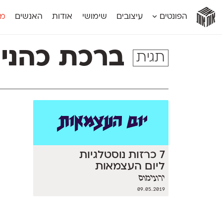
אות
אות
אות
אות
אות
הפונטים
עיצובים
שימושי
אודות
האנשים
מג
אות
אוונטה
אמביוולנטי קומפרסט
מוגרבי דיספל
אטלס
אמביוולנטי רחב
מוגרבי טקס
ברכת כהני
תגית
אינדקס
אנומליה
מכמורת
אינדקס מונו
אסימון דו־לשוני
מכמורת מעו
אלמוני
אפק
מקומי
אלמוני צר
בר־לב
נוילנד
אמביוולנטי נורמל
גלוריה
סטנגה
אמביוולנטי צר
לוי
סינופסיס
7 כרזות נוסטלגיות
ליום העצמאות
ירונימוס
09.05.2019