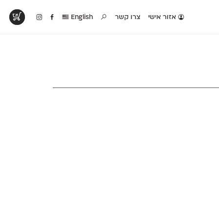
אזור אישי
צרו קשר
English
טים בפעולה
קטלוג להדפסה
טבלת השוואה
לראות עיצובים
לאלו שאוהבים לבחון
טבלה עם כל המאפיינים
פים שנעשו עם
פונטים על־גבי דף A4
של הפונטים שלנו זה
ונטים שלנו
לבן מולבן
לצד זה