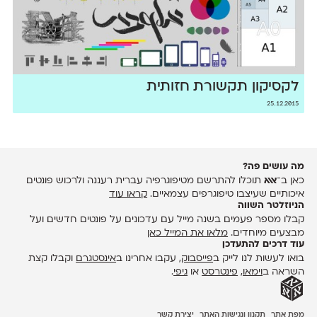
לקסיקון תקשורת חזותית
25.12.2015
מה עושים פה?
כאן ב־
אאא
תוכלו להתרשם מטיפוגרפיה עברית רעננה ולרכוש פונטים
איכותיים שעיצבו טיפוגרפים עצמאיים.
קראו עוד
הניוזלטר השווה
קבלו מספר פעמים בשנה מייל עם עדכונים על פונטים חדשים ועל
מבצעים מיוחדים.
מלאו את המייל כאן
עוד דרכים להתעדכן
בואו לעשות לנו לייק ב
פייסבוק
, עקבו אחרינו ב
אינסטגרם
וקבלו קצת
השראה ב
וימאו
,
פינטרסט
או
גיפי
.
מפת אתר
תקנון ונגישות האתר
יצירת קשר