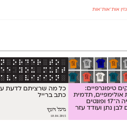
זין אות־אות־אות
חדש
חדש
יי
פלוני
קארמה
חדש
ט
פלוני יד
קדם סנס
פלוני מעוגל
קדם סריף
פונ
גל
פלוני צר
קרוואן
בואו 
מטרי
פעמון
שלוק
הפ
פריימריז
תעמולה
פרנק־רי
פרנק־רי צר
נקים טיפוגרפיים:
כל מה שרציתם לדעת ע
אולימפיים, תדמית
כתב ברייל
המכביה ה־17 ופונטים
לבן נתן ועודד עזר
מיכל זיונץ
10.04.2015