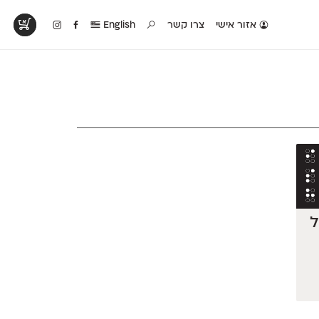
אזור אישי
צרו קשר
English
טים בפעולה
קטלוג להדפסה
טבלת השוואה
לראות עיצובים
לאלו שאוהבים לבחון
טבלה עם כל המאפיינים
פים שנעשו עם
פונטים על־גבי דף A4
של הפונטים שלנו זה
ונטים שלנו
לבן מולבן
לצד זה
ל