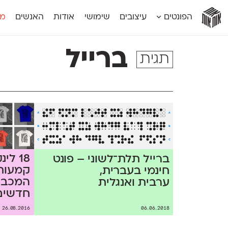
אות
אות
אות
אות
אות
הפונטים
עיצובים
שימושי
אודות
האנשים
מג
אות
אוונטה
אמביוולנטי קומפרסט
מוגרבי דיספל
אטלס
אמביוולנטי רחב
מוגרבי טקס
ברייל
תגית
אינדקס
אנומליה
מכמורת
אינדקס מונו
אסימון דו־לשוני
מכמורת מעו
אלמוני
אפק
מקומי
אלמוני צר
בר־לב
נוילנד
אמביוולנטי נורמל
גלוריה
סטנגה
אמביוולנטי צר
לוי
סינופסיס
18 לי
ברייל תלת־לשוני – פונט
קמעות 
חינמי בעברית,
ערבית ואנגלית
חדשים 
26.08.2016
06.06.2018