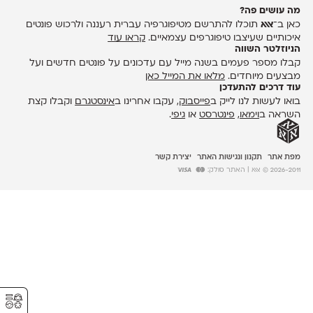
מה עושים פה?
כאן ב־
אאא
תוכלו להתרשם מטיפוגרפיה עברית רעננה ולרכוש פונטים
איכותיים שעיצבו טיפוגרפים עצמאיים.
קראו עוד
הניוזלטר השווה
קבלו מספר פעמים בשנה מייל עם עדכונים על פונטים חדשים ועל
מבצעים מיוחדים.
מלאו את המייל כאן
עוד דרכים להתעדכן
בואו לעשות לנו לייק ב
פייסבוק
, עקבו אחרינו ב
אינסטגרם
וקבלו קצת
השראה ב
וימאו
,
פינטרסט
או
גיפי
.
מפת אתר
תקנון ונגישות האתר
יצירת קשר
2026-2011 © אאא
| האתר סולק:
⚥︎