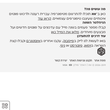
מה עושים פה?
כאן ב־
אאא
תוכלו להתרשם מטיפוגרפיה עברית רעננה ולרכוש פונטים
איכותיים שעיצבו טיפוגרפים עצמאיים.
קראו עוד
הניוזלטר השווה
קבלו מספר פעמים בשנה מייל עם עדכונים על פונטים חדשים ועל
מבצעים מיוחדים.
מלאו את המייל כאן
עוד דרכים להתעדכן
בואו לעשות לנו לייק ב
פייסבוק
, עקבו אחרינו ב
אינסטגרם
וקבלו קצת
השראה ב
וימאו
,
פינטרסט
או
גיפי
.
מפת אתר
תקנון ונגישות האתר
יצירת קשר
2026-2011 © אאא
| האתר סולק:
⚥︎