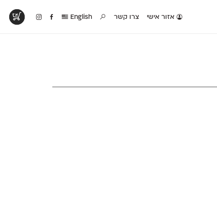
אזור אישי
צרו קשר
English
טים בפעולה
קטלוג להדפסה
טבלת השוואה
לראות עיצובים
לאלו שאוהבים לבחון
טבלה עם כל המאפיינים
פים שנעשו עם
פונטים על־גבי דף A4
של הפונטים שלנו זה
ונטים שלנו
לבן מולבן
לצד זה