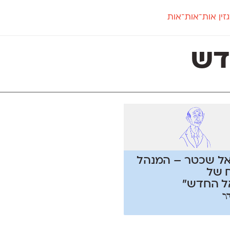
זין אות־אות־אות
חדש
חדש
יי
פלוני
קארמה
חדש
ט
פלוני יד
קדם סנס
דש
פלוני מעוגל
קדם סריף
פונ
גל
פלוני צר
קרוואן
בואו 
מטרי
פעמון
שלוק
הפ
פריימריז
תעמולה
פרנק־רי
פרנק־רי צר
אל שכטר – המנהל
 של
ל החדש"
ר