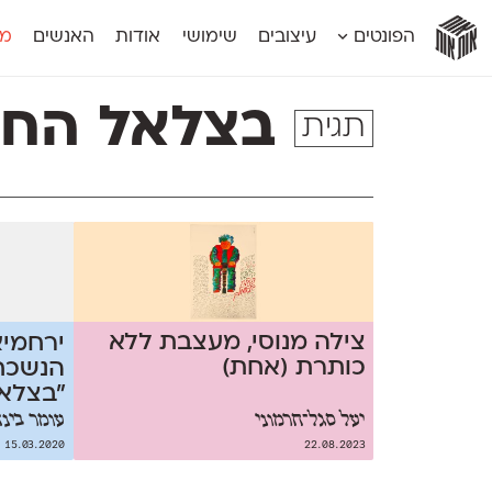
אות
אות
אות
אות
אות
הפונטים
עיצובים
שימושי
אודות
האנשים
מג
אות
אוונטה
אמביוולנטי קומפרסט
מוגרבי דיספל
אטלס
אמביוולנטי רחב
מוגרבי טקס
בצלאל הח
תגית
אינדקס
אנומליה
מכמורת
אינדקס מונו
אסימון דו־לשוני
מכמורת מעו
אלמוני
אפק
מקומי
אלמוני צר
בר־לב
נוילנד
אמביוולנטי נורמל
גלוריה
סטנגה
אמביוולנטי צר
לוי
סינופסיס
צילה מנוסי, מעצבת ללא
ירחמי
כותרת (אחת)
הנשכח
"בצלא
יעל סגל־חרמוני
עומר בינד
15.03.2020
22.08.2023