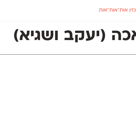
זין אות־אות־אות
חדש
חדש
יי
פלוני
קארמה
חדש
ט
פלוני יד
קדם סנס
ה (יעקב ושגיא)
פלוני מעוגל
קדם סריף
פונ
גל
פלוני צר
קרוואן
בואו 
מטרי
פעמון
שלוק
הפ
פריימריז
תעמולה
פרנק־רי
פרנק־רי צר