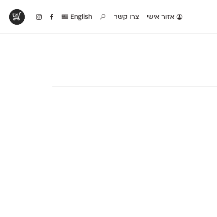
אזור אישי
צרו קשר
English
טים בפעולה
קטלוג להדפסה
טבלת השוואה
לראות עיצובים
לאלו שאוהבים לבחון
טבלה עם כל המאפיינים
פים שנעשו עם
פונטים על־גבי דף A4
של הפונטים שלנו זה
ונטים שלנו
לבן מולבן
לצד זה