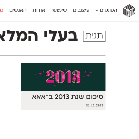
אות
אות
אות
אות
אות
הפונטים
עיצובים
שימושי
אודות
האנשים
מג
אות
אוונטה
אמביוולנטי קומפרסט
מוגרבי דיספל
אטלס
אמביוולנטי רחב
מוגרבי טקס
בעלי המלאכ
תגית
אינדקס
אנומליה
מכמורת
אינדקס מונו
אסימון דו־לשוני
מכמורת מעו
אלמוני
אפק
מקומי
אלמוני צר
בר־לב
נוילנד
אמביוולנטי נורמל
גלוריה
סטנגה
אמביוולנטי צר
לוי
סינופסיס
סיכום שנת 2013 ב־אאא
31.12.2013