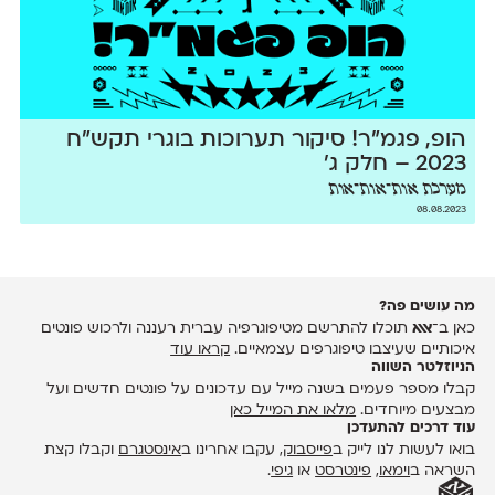
הופ, פגמ״ר! סיקור תערוכות בוגרי תקש״ח
2023 – חלק ג׳
מערכת אות־אות־אות
08.08.2023
מה עושים פה?
כאן ב־
אאא
תוכלו להתרשם מטיפוגרפיה עברית רעננה ולרכוש פונטים
איכותיים שעיצבו טיפוגרפים עצמאיים.
קראו עוד
הניוזלטר השווה
קבלו מספר פעמים בשנה מייל עם עדכונים על פונטים חדשים ועל
מבצעים מיוחדים.
מלאו את המייל כאן
עוד דרכים להתעדכן
בואו לעשות לנו לייק ב
פייסבוק
, עקבו אחרינו ב
אינסטגרם
וקבלו קצת
השראה ב
וימאו
,
פינטרסט
או
גיפי
.