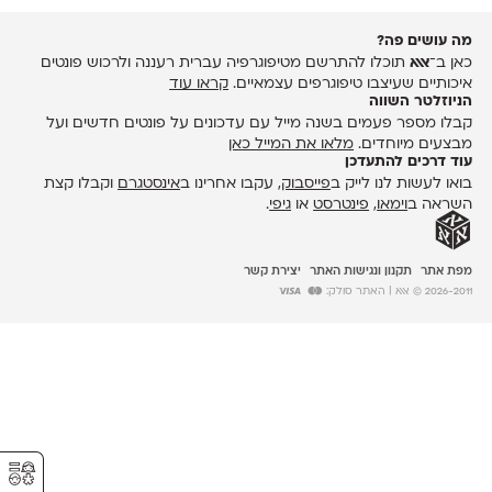
מה עושים פה?
כאן ב־
אאא
תוכלו להתרשם מטיפוגרפיה עברית רעננה ולרכוש פונטים
איכותיים שעיצבו טיפוגרפים עצמאיים.
קראו עוד
הניוזלטר השווה
קבלו מספר פעמים בשנה מייל עם עדכונים על פונטים חדשים ועל
מבצעים מיוחדים.
מלאו את המייל כאן
עוד דרכים להתעדכן
בואו לעשות לנו לייק ב
פייסבוק
, עקבו אחרינו ב
אינסטגרם
וקבלו קצת
השראה ב
וימאו
,
פינטרסט
או
גיפי
.
מפת אתר
תקנון ונגישות האתר
יצירת קשר
2026-2011 © אאא
| האתר סולק:
⚥︎