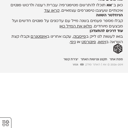
כאן ב־
אאא
תוכלו להתרשם מטיפוגרפיה עברית רעננה ולרכוש פונטים
איכותיים שעיצבו טיפוגרפים עצמאיים.
קראו עוד
הניוזלטר השווה
קבלו מספר פעמים בשנה מייל עם עדכונים על פונטים חדשים ועל
מבצעים מיוחדים.
מלאו את המייל כאן
עוד דרכים להתעדכן
בואו לעשות לנו לייק ב
פייסבוק
, עקבו אחרינו ב
אינסטגרם
וקבלו קצת
השראה ב
וימאו
,
פינטרסט
או
גיפי
.
מפת אתר
תקנון ונגישות האתר
יצירת קשר
2026-2011 © אאא
| האתר סולק:
⚥︎