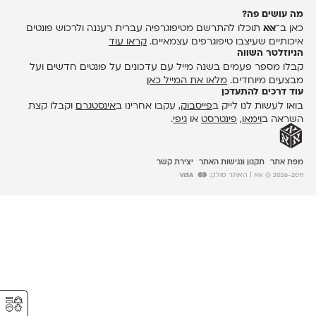
מה עושים פה?
כאן ב־
אאא
תוכלו להתרשם מטיפוגרפיה עברית רעננה ולרכוש פונטים
איכותיים שעיצבו טיפוגרפים עצמאיים.
קראו עוד
הניוזלטר השווה
קבלו מספר פעמים בשנה מייל עם עדכונים על פונטים חדשים ועל
מבצעים מיוחדים.
מלאו את המייל כאן
עוד דרכים להתעדכן
בואו לעשות לנו לייק ב
פייסבוק
, עקבו אחרינו ב
אינסטגרם
וקבלו קצת
השראה ב
וימאו
,
פינטרסט
או
גיפי
.
מפת אתר
תקנון ונגישות האתר
יצירת קשר
2026-2011 © אאא
| האתר סולק:
⚥︎