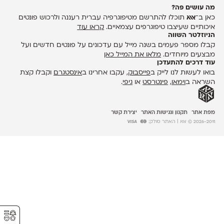
מה עושים פה?
כאן ב־
אאא
תוכלו להתרשם מטיפוגרפיה עברית רעננה ולרכוש פונטים
איכותיים שעיצבו טיפוגרפים עצמאיים.
קראו עוד
הניוזלטר השווה
קבלו מספר פעמים בשנה מייל עם עדכונים על פונטים חדשים ועל
מבצעים מיוחדים.
מלאו את המייל כאן
עוד דרכים להתעדכן
בואו לעשות לנו לייק ב
פייסבוק
, עקבו אחרינו ב
אינסטגרם
וקבלו קצת
השראה ב
וימאו
,
פינטרסט
או
גיפי
.
מפת אתר
תקנון ונגישות האתר
יצירת קשר
2026-2011 © אאא
| האתר סולק:
⚥︎