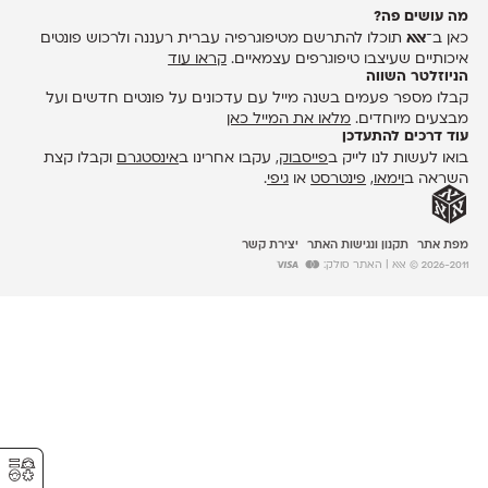
מה עושים פה?
כאן ב־
אאא
תוכלו להתרשם מטיפוגרפיה עברית רעננה ולרכוש פונטים
איכותיים שעיצבו טיפוגרפים עצמאיים.
קראו עוד
הניוזלטר השווה
קבלו מספר פעמים בשנה מייל עם עדכונים על פונטים חדשים ועל
מבצעים מיוחדים.
מלאו את המייל כאן
עוד דרכים להתעדכן
בואו לעשות לנו לייק ב
פייסבוק
, עקבו אחרינו ב
אינסטגרם
וקבלו קצת
השראה ב
וימאו
,
פינטרסט
או
גיפי
.
מפת אתר
תקנון ונגישות האתר
יצירת קשר
2026-2011 © אאא
| האתר סולק:
⚥︎