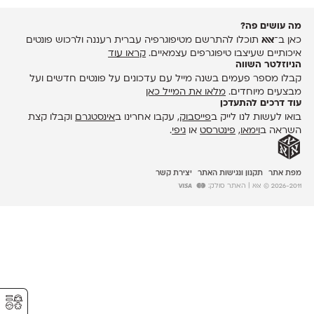
מה עושים פה?
כאן ב־
אאא
תוכלו להתרשם מטיפוגרפיה עברית רעננה ולרכוש פונטים
איכותיים שעיצבו טיפוגרפים עצמאיים.
קראו עוד
הניוזלטר השווה
קבלו מספר פעמים בשנה מייל עם עדכונים על פונטים חדשים ועל
מבצעים מיוחדים.
מלאו את המייל כאן
עוד דרכים להתעדכן
בואו לעשות לנו לייק ב
פייסבוק
, עקבו אחרינו ב
אינסטגרם
וקבלו קצת
השראה ב
וימאו
,
פינטרסט
או
גיפי
.
מפת אתר
תקנון ונגישות האתר
יצירת קשר
2026-2011 © אאא
| האתר סולק:
⚥︎