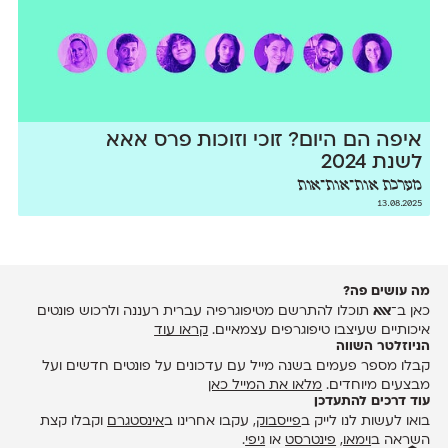
איפה הם היום? זוכי וזוכות פרס אאא
לשנת 2024
מערכת אות־אות־אות
13.08.2025
מה עושים פה?
כאן ב־
אאא
תוכלו להתרשם מטיפוגרפיה עברית רעננה ולרכוש פונטים
איכותיים שעיצבו טיפוגרפים עצמאיים.
קראו עוד
הניוזלטר השווה
קבלו מספר פעמים בשנה מייל עם עדכונים על פונטים חדשים ועל
מבצעים מיוחדים.
מלאו את המייל כאן
עוד דרכים להתעדכן
בואו לעשות לנו לייק ב
פייסבוק
, עקבו אחרינו ב
אינסטגרם
וקבלו קצת
השראה ב
וימאו
,
פינטרסט
או
גיפי
.