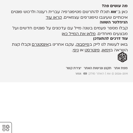
מה עושים פה?
כאן ב־
אאא
תוכלו להתרשם מטיפוגרפיה עברית רעננה ולרכוש פונטים
איכותיים שעיצבו טיפוגרפים עצמאיים.
קראו עוד
הניוזלטר השווה
קבלו מספר פעמים בשנה מייל עם עדכונים על פונטים חדשים ועל
מבצעים מיוחדים.
מלאו את המייל כאן
עוד דרכים להתעדכן
בואו לעשות לנו לייק ב
פייסבוק
, עקבו אחרינו ב
אינסטגרם
וקבלו קצת
השראה ב
וימאו
,
פינטרסט
או
גיפי
.
מפת אתר
תקנון ונגישות האתר
יצירת קשר
2026-2011 © אאא
| האתר סולק:
⚥︎