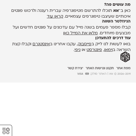
מה עושים פה?
כאן ב־
אאא
תוכלו להתרשם מטיפוגרפיה עברית רעננה ולרכוש פונטים
איכותיים שעיצבו טיפוגרפים עצמאיים.
קראו עוד
הניוזלטר השווה
קבלו מספר פעמים בשנה מייל עם עדכונים על פונטים חדשים ועל
מבצעים מיוחדים.
מלאו את המייל כאן
עוד דרכים להתעדכן
בואו לעשות לנו לייק ב
פייסבוק
, עקבו אחרינו ב
אינסטגרם
וקבלו קצת
השראה ב
וימאו
,
פינטרסט
או
גיפי
.
מפת אתר
תקנון ונגישות האתר
יצירת קשר
2026-2011 © אאא
| האתר סולק:
⚥︎